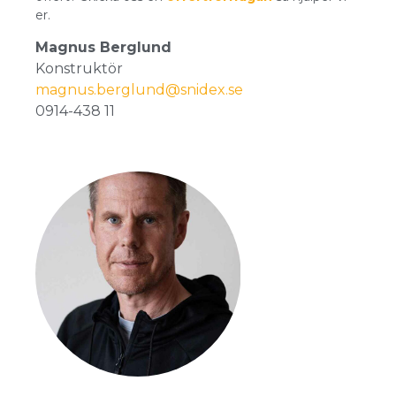
er.
Magnus Berglund
Konstruktör
magnus.berglund@snidex.se
0914-438 11