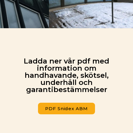
Glitne
Snidex aluminiumfönster i vågform ger Glitnes
tillbyggnad en frihet från lägenheterna under.
Ladda ner vår pdf med
information om
handhavande, skötsel,
underhåll och
garantibestämmelser
PDF Snidex ABM