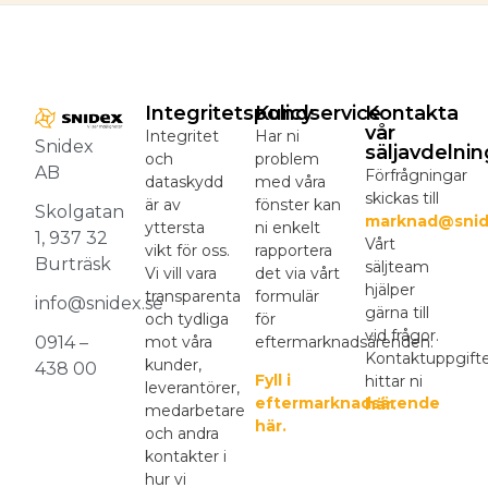
Integritetspolicy
Kundservice
Kontakta
vår
Integritet
Har ni
Snidex
säljavdelnin
och
problem
AB
Förfrågningar
dataskydd
med våra
skickas till
är av
fönster kan
Skolgatan
marknad@snid
yttersta
ni enkelt
1, 937 32
Vårt
vikt för oss.
rapportera
Burträsk
säljteam
Vi vill vara
det via vårt
hjälper
transparenta
formulär
info@snidex.se
gärna till
och tydliga
för
vid frågor.
mot våra
eftermarknadsärenden.
0914 –
Kontaktuppgift
kunder,
438 00
Fyll i
hittar ni
leverantörer,
eftermarknadsärende
här.
medarbetare
här.
och andra
kontakter i
hur vi