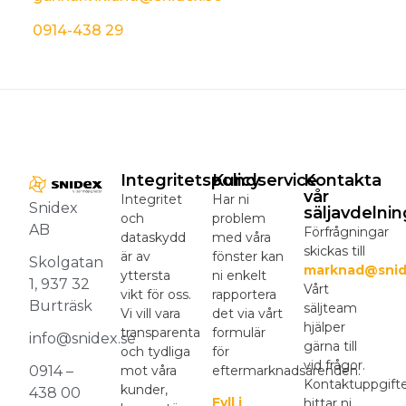
0914-438 29
Integritetspolicy
Kundservice
Kontakta
vår
Integritet
Har ni
Snidex
säljavdelnin
och
problem
AB
Förfrågningar
dataskydd
med våra
skickas till
är av
fönster kan
Skolgatan
marknad@snid
yttersta
ni enkelt
1, 937 32
Vårt
vikt för oss.
rapportera
Burträsk
säljteam
Vi vill vara
det via vårt
hjälper
transparenta
formulär
info@snidex.se
gärna till
och tydliga
för
vid frågor.
mot våra
eftermarknadsärenden.
0914 –
Kontaktuppgift
kunder,
438 00
Fyll i
hittar ni