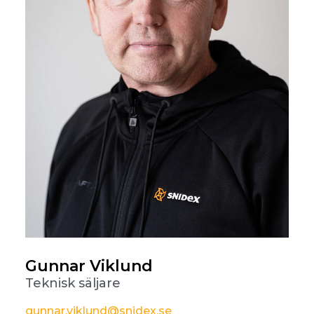
Gunnar Viklund
Teknisk säljare
gunnar.viklund@snidex.se