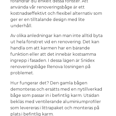
förändrar du enkelt dessa fönster. Att
använda vår renoveringsbåge är ett
kostnadseffektivt och flexibel alternativ som
ger er en tilltalande design med lite
underhåll.
Av olika anledningar kan man inte alltid byta
ut hela fönstret vid en renovering. Det kan
handla om att karmen har en bärande
funktion eller att det innebär kostsamma
ingrepp i fasaden. I dessa lägen är Snidex
renoveringsbåge Renova lösningen på
problemet.
Hur fungerar det? Den gamla bågen
demonteras och ersätts med en nytillverkad
båge som passar in i befintlig karm. Utsidan
bekläs med ventilerande aluminiumprofiler
som levereras i littrapaket och monteras på
plats i befintlig karm.