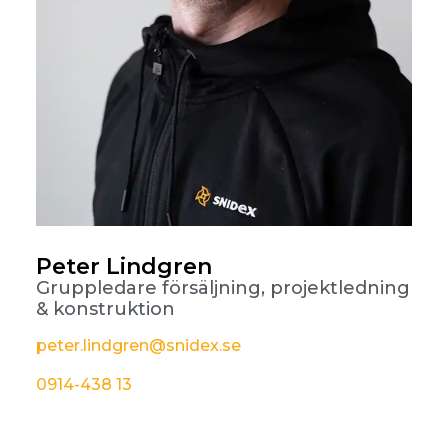
Peter Lindgren
Gruppledare försäljning, projektledning
& konstruktion
peter.lindgren@snidex.se
0914-438 13