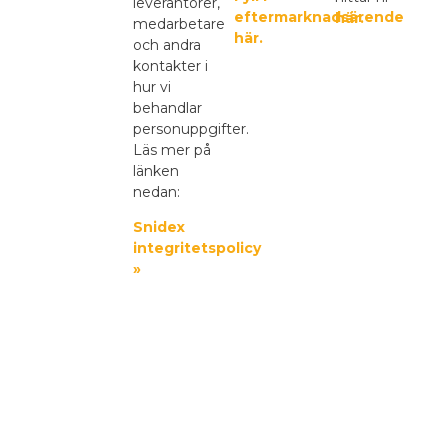
leverantörer,
eftermarknadsärende
här.
medarbetare
här.
och andra
kontakter i
hur vi
behandlar
personuppgifter.
Läs mer på
länken
nedan:
Snidex
integritetspolicy
»