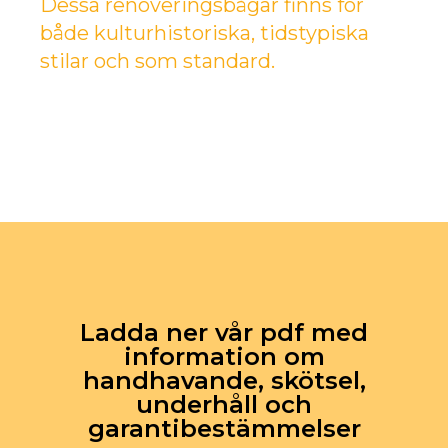
Dessa renoveringsbågar finns för
både kulturhistoriska, tidstypiska
stilar och som standard.
Ladda ner vår pdf med
information om
handhavande, skötsel,
underhåll och
garantibestämmelser