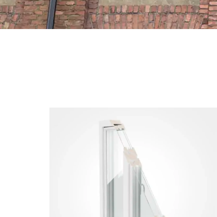
Järven
Till detta projekt i Eskilstuna har vi 
Snidex aluminiumfönster med lasers
ytterbågen.