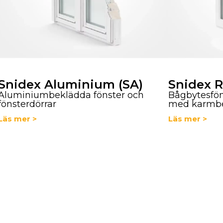
Snidex Aluminium (SA)
Snidex 
Aluminiumbeklädda fönster och
Bågbytesfön
fönsterdörrar
med karmb
Läs mer >
Läs mer >