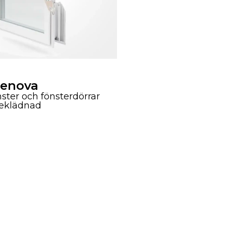
Renova
ster och fönsterdörrar
eklädnad