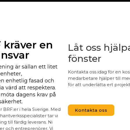
 kräver en
Låt oss hjälp
ansvar
fönster
ning är sällan ett litet
Kontakta oss idag för en ko
enheter,
medarbetare hjälper till med 
 enhetlig fasad och
för att underlätta ert projekt
 värd att respektera.
n möta dagens krav på
säkerhet.
ör BRF:er i hela Sverige. Med
Kontakta oss
antverksspecialister tar vi
ng till färdig leverans. Ni
rer och entreprenörer. Vi