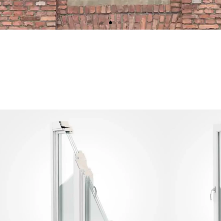
levererat välvda
kurna spröjs i