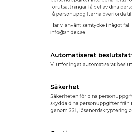
förutsättningar få del av dina perso
få personuppgifterna överförda till
Har vi använt samtycke i något fal
info@snidex.se
Automatiserat beslutsfa
Vi utför inget automatiserat beslu
Säkerhet
Säkerheten för dina personuppgifte
skydda dina personuppgifter från ma
genom SSL, lösenordskryptering o