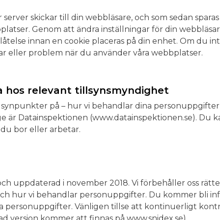
år server skickar till din webbläsare, och som sedan spara
bplatser. Genom att ändra inställningar för din webbläs
llåtelse innan en cookie placeras på din enhet. Om du inte
ar eller problem när du använder våra webbplatser.
ga hos relevant tillsynsmyndighet
 synpunkter på – hur vi behandlar dina personuppgifter 
rige är Datainspektionen (www.datainspektionen.se). Du ka
du bor eller arbetar.
och uppdaterad i november 2018. Vi förbehåller oss rätt
ch hur vi behandlar personuppgifter. Du kommer bli inf
 personuppgifter. Vänligen tillse att kontinuerligt kont
rad version kommer att finnas på www.snidex.se).