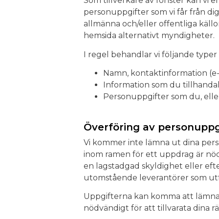
Som tillverkare av fönster kan vi e
personuppgifter som vi får från di
allmänna och/eller offentliga käll
hemsida alternativt myndigheter.
I regel behandlar vi följande typer
Namn, kontaktinformation (e-p
Information som du tillhanda
Personuppgifter som du, eller
Överföring av personuppg
Vi kommer inte lämna ut dina person
inom ramen för ett uppdrag är nödvän
en lagstadgad skyldighet eller efte
utomstående leverantörer som utf
Uppgifterna kan komma att lämnas
nödvändigt för att tillvarata dina 