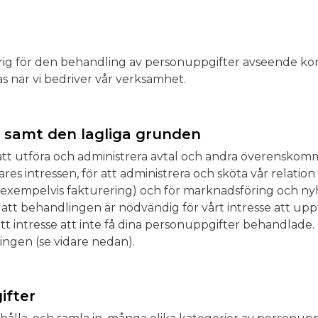
rig för den behandling av personuppgifter avseende ko
s när vi bedriver vår verksamhet.
samt den lagliga grunden
tt utföra och administrera avtal och andra överenskommels
res intressen, för att administrera och sköta vår relatio
exempelvis fakturering) och för marknadsföring och nyhe
att behandlingen är nödvändig för vårt intresse att u
ditt intresse att inte få dina personuppgifter behandlad
ingen (se vidare nedan).
ifter