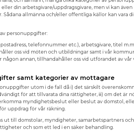
rhålla, och samla in, många olika kategorier av personuppg
g eller din arbetsgivare/uppdragsgivare, men vi kan även 
or. Sådana allmänna och/eller offentliga källor kan vara 
 av personuppgifter:
ostadress, telefonnummer etc.), arbetsgivare, titel m.m.
håller oss vid möten och utbildningar samt i vår kommun
 någon annan, tillhandahåller oss vid utförandet av vår
ifter samt kategorier av mottagare
uppgifter utom i de fall då i) det särskilt överenskommit
digt för att tillvarata dina rättigheter, iii) om det är nö
rkomma myndighetsbeslut eller beslut av domstol, eller iv
ör uppdrag för vår räkning.
 ut till domstolar, myndigheter, samarbetspartners oc
rättigheter och som ett led i en säker behandling.