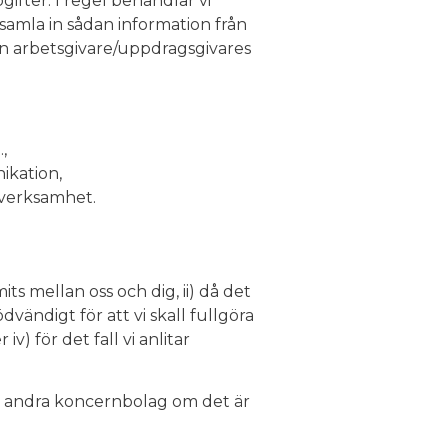
ifter. I regel behandlar vi
samla in sådan information från
din arbetsgivare/uppdragsgivares
,
ikation,
 verksamhet.
s mellan oss och dig, ii) då det
dvändigt för att vi skall fullgöra
) för det fall vi anlitar
h andra koncernbolag om det är