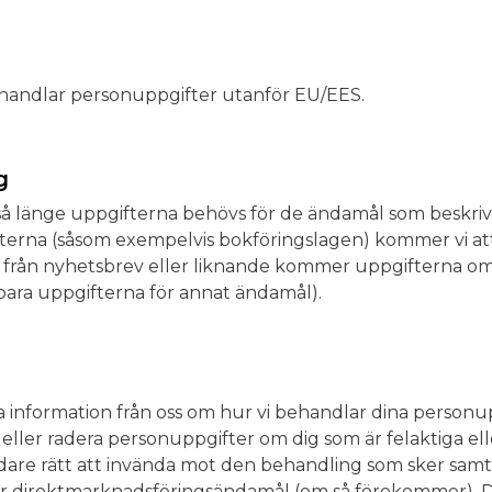
 behandlar personuppgifter utanför EU/EES.
g
å länge uppgifterna behövs för de ändamål som beskrivs
fterna (såsom exempelvis bokföringslagen) kommer vi at
 från nyhetsbrev eller liknande kommer uppgifterna ome
para uppgifterna för annat ändamål).
ra information från oss om hur vi behandlar dina personu
ta eller radera personuppgifter om dig som är felaktiga 
dare rätt att invända mot den behandling som sker samt 
r direktmarknadsföringsändamål (om så förekommer). Du 