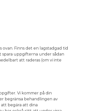
 ovan. Finns det en lagstadgad tid
t spara uppgifterna under sådan
delbart att raderas (om vi inte
ppgifter. Vi kommer på din
eller begränsa behandlingen av
att begära att dina
har också rätt att under vissa