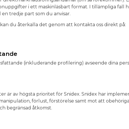
nuppgifter i ett maskinläsbart format. I tillämpliga fall h
 en tredje part som du anvisar.
l kan du återkalla det genom att kontakta oss direkt på:
ttande
tsfattande (inkluderande profilering) avseende dina per
r är av högsta prioritet för Snidex. Snidex har impleme
nipulation, förlust, förstörelse samt mot att obehöriga p
ch begränsad åtkomst.