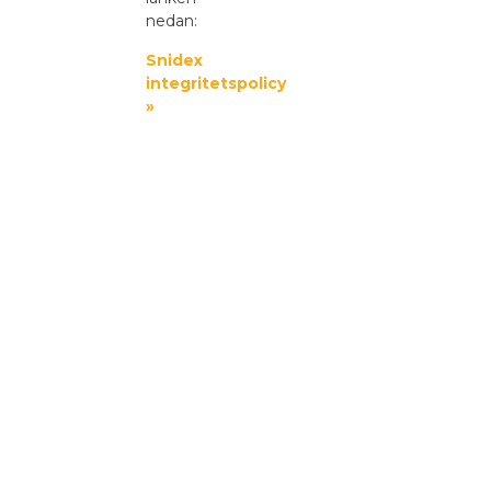
nedan:
Snidex
integritetspolicy
»