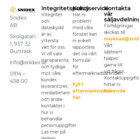
Integritetspolicy
Kundservice
Kontakta
vår
Integritet
Har ni
Snidex
säljavdelnin
och
problem
AB
Förfrågningar
dataskydd
med våra
skickas till
är av
fönster kan
Skolgatan
marknad@snid
yttersta
ni enkelt
1, 937 32
Vårt
vikt för oss.
rapportera
Burträsk
säljteam
Vi vill vara
det via vårt
hjälper
transparenta
formulär
info@snidex.se
gärna till
och tydliga
för
vid frågor.
mot våra
eftermarknadsärenden.
0914 –
Kontaktuppgift
kunder,
438 00
Fyll i
hittar ni
leverantörer,
eftermarknadsärende
här.
medarbetare
här.
och andra
kontakter i
hur vi
behandlar
personuppgifter.
Läs mer på
länken