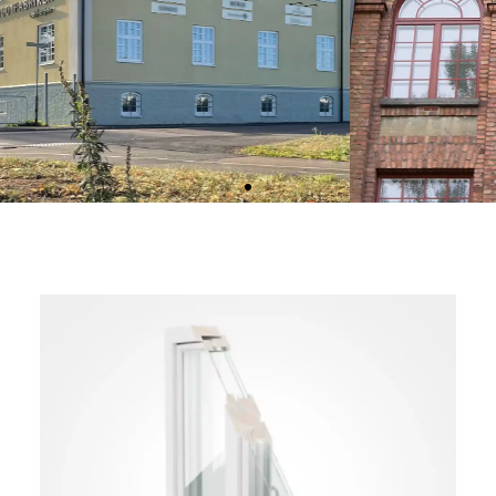
Järven
Till detta projekt i Eskilstuna har vi levererat välvda
Snidex aluminiumfönster med laserskurna spröjs i
ytterbågen.