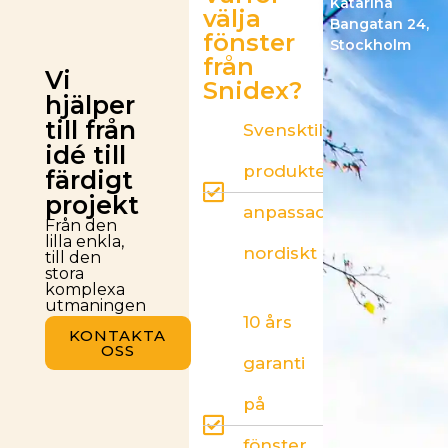
Katarina
välja
Bangatan 24,
fönster
Stockholm
från
Vi
Snidex?
hjälper
till från
Svensktillverkade
idé till
produkter –
färdigt
projekt
anpassade för
Från den
lilla enkla,
nordiskt klimat
till den
stora
komplexa
utmaningen
10 års
KONTAKTA
OSS
garanti
på
fönster