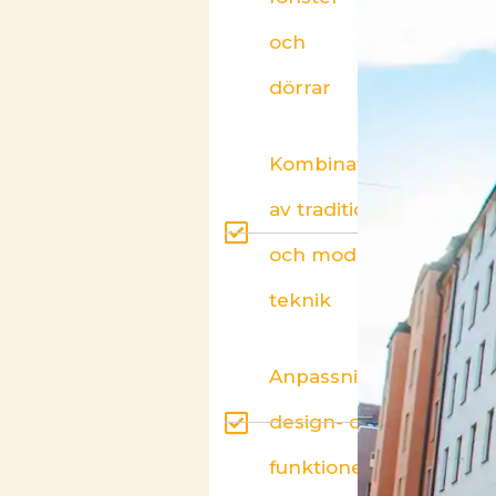
och
dörrar
Kombination
av tradition
och modern
teknik
Anpassningsbar
design- och
funktionella val