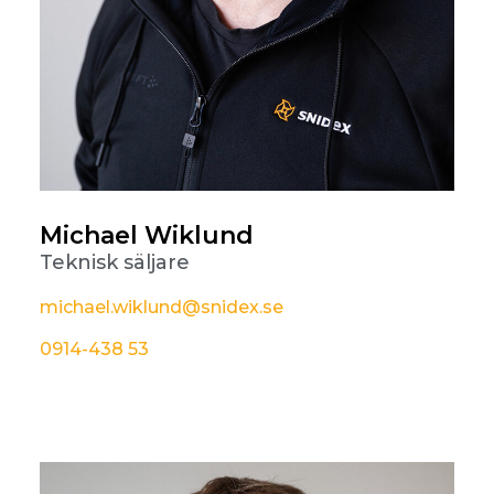
Michael Wiklund
Teknisk säljare
michael.wiklund@snidex.se
0914-438 53