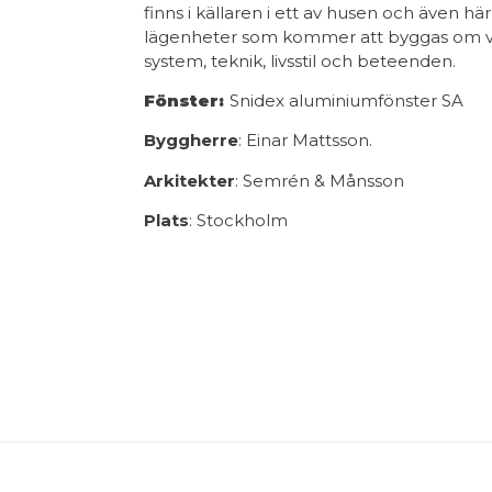
finns i källaren i ett av husen och även h
lägenheter som kommer att byggas om var
system, teknik, livsstil och beteenden.
Fönster:
Snidex aluminiumfönster SA
Byggherre
: Einar Mattsson.
Arkitekter
: Semrén & Månsson
Plats
: Stockholm