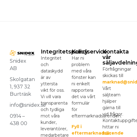
Integritetspolicy
Kundservice
Kontakta
vår
Integritet
Har ni
Snidex
säljavdelnin
och
problem
AB
Förfrågningar
dataskydd
med våra
skickas till
är av
fönster kan
Skolgatan
marknad@snid
yttersta
ni enkelt
1, 937 32
Vårt
vikt för oss.
rapportera
Burträsk
säljteam
Vi vill vara
det via vårt
hjälper
transparenta
formulär
info@snidex.se
gärna till
och tydliga
för
vid frågor.
mot våra
eftermarknadsärenden.
0914 –
Kontaktuppgift
kunder,
438 00
Fyll i
hittar ni
leverantörer,
eftermarknadsärende
här.
medarbetare