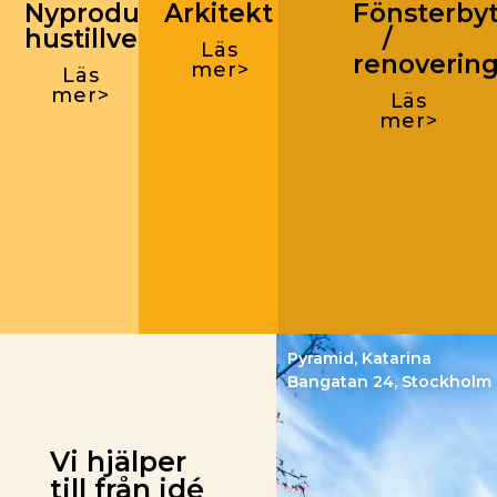
Nyproduktion
Arkitekt
Fönsterby
hustillverkare
/
Läs
renoverin
mer>
Läs
mer>
Läs
mer>
Pyramid, Katarina
Bangatan 24, Stockholm
Vi hjälper
till från idé