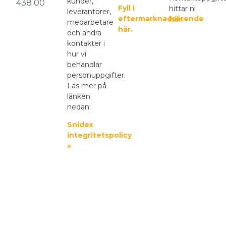
kunder,
438 00
Fyll i
hittar ni
leverantörer,
eftermarknadsärende
här.
medarbetare
här.
och andra
kontakter i
hur vi
behandlar
personuppgifter.
Läs mer på
länken
nedan:
Snidex
integritetspolicy
»