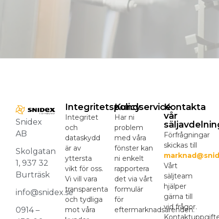
Integritetspolicy
Kundservice
Kontakta
vår
Integritet
Har ni
Snidex
säljavdelnin
och
problem
AB
Förfrågningar
dataskydd
med våra
skickas till
är av
fönster kan
Skolgatan
marknad@snid
yttersta
ni enkelt
1, 937 32
Vårt
vikt för oss.
rapportera
Burträsk
säljteam
Vi vill vara
det via vårt
hjälper
transparenta
formulär
info@snidex.se
gärna till
och tydliga
för
vid frågor.
mot våra
eftermarknadsärenden.
0914 –
Kontaktuppgift