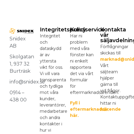
Integritetspolicy
Kundservice
Kontakta
vår
Integritet
Har ni
Snidex
säljavdelnin
och
problem
AB
Förfrågningar
dataskydd
med våra
skickas till
är av
fönster kan
Skolgatan
marknad@snid
yttersta
ni enkelt
1, 937 32
Vårt
vikt för oss.
rapportera
Burträsk
säljteam
Vi vill vara
det via vårt
hjälper
transparenta
formulär
info@snidex.se
gärna till
och tydliga
för
vid frågor.
mot våra
eftermarknadsärenden.
0914 –
Kontaktuppgift
kunder,
438 00
Fyll i
hittar ni
leverantörer,
eftermarknadsärende
här.
medarbetare
här.
och andra
kontakter i
hur vi