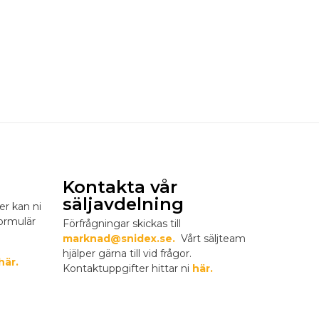
Kontakta vår
säljavdelning
er kan ni
formulär
Förfrågningar skickas till
marknad@snidex.se.
Vårt säljteam
hjälper gärna till vid frågor.
här.
Kontaktuppgifter hittar ni
här.