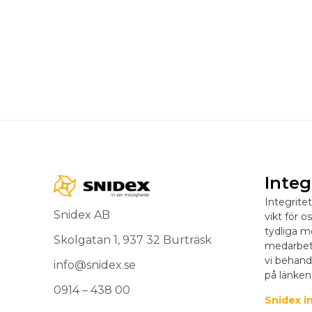
Integ
Integrite
Snidex AB
vikt för o
tydliga m
Skolgatan 1, 937 32 Burträsk
medarbeta
vi behand
info@snidex.se
på länken
0914 – 438 00
Snidex in