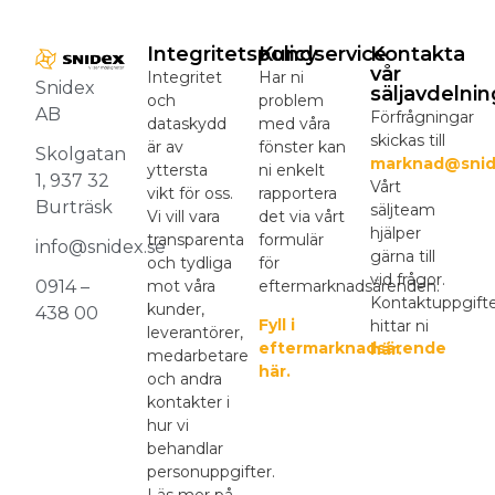
Integritetspolicy
Kundservice
Kontakta
vår
Integritet
Har ni
Snidex
säljavdelnin
och
problem
AB
Förfrågningar
dataskydd
med våra
skickas till
är av
fönster kan
Skolgatan
marknad@snid
yttersta
ni enkelt
1, 937 32
Vårt
vikt för oss.
rapportera
Burträsk
säljteam
Vi vill vara
det via vårt
hjälper
transparenta
formulär
info@snidex.se
gärna till
och tydliga
för
vid frågor.
mot våra
eftermarknadsärenden.
0914 –
Kontaktuppgift
kunder,
438 00
Fyll i
hittar ni
leverantörer,
eftermarknadsärende
här.
medarbetare
här.
och andra
kontakter i
hur vi
behandlar
personuppgifter.
Läs mer på