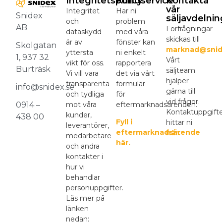
Integritetspolicy
Kundservice
Kontakta
vår
Integritet
Har ni
Snidex
säljavdelnin
och
problem
AB
Förfrågningar
dataskydd
med våra
skickas till
är av
fönster kan
Skolgatan
marknad@snid
yttersta
ni enkelt
1, 937 32
Vårt
vikt för oss.
rapportera
Burträsk
säljteam
Vi vill vara
det via vårt
hjälper
transparenta
formulär
info@snidex.se
gärna till
och tydliga
för
vid frågor.
mot våra
eftermarknadsärenden.
0914 –
Kontaktuppgift
kunder,
438 00
Fyll i
hittar ni
leverantörer,
eftermarknadsärende
här.
medarbetare
här.
och andra
kontakter i
hur vi
behandlar
personuppgifter.
Läs mer på
länken
nedan: